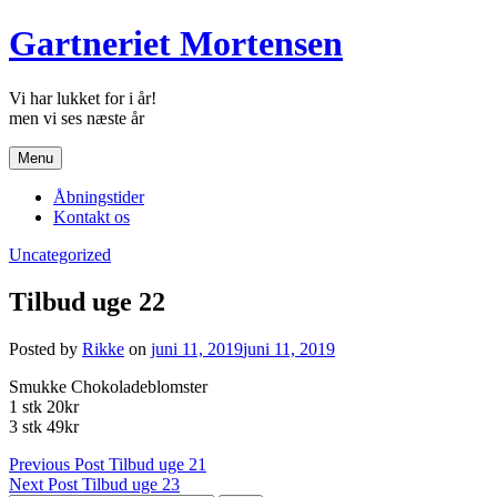
Skip
Gartneriet Mortensen
to
content
Vi har lukket for i år!
Menu
Åbningstider
Kontakt os
Uncategorized
Tilbud uge 22
Posted by
Rikke
on
juni 11, 2019
juni 11, 2019
Smukke Chokoladeblomster
1 stk 20kr
3 stk 49kr
Indlægsnavigation
Previous Post
Tilbud uge 21
Next Post
Tilbud uge 23