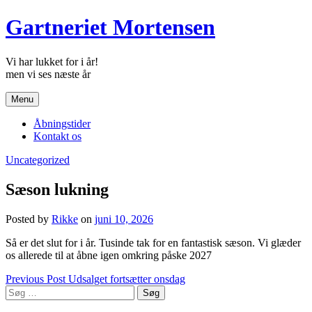
Skip
Gartneriet Mortensen
to
content
Vi har lukket for i år!
Menu
Åbningstider
Kontakt os
Uncategorized
Sæson lukning
Posted by
Rikke
on
juni 10, 2026
Så er det slut for i år. Tusinde tak for en fantastisk sæson. Vi glæder
os allerede til at åbne igen omkring påske 2027
Indlægsnavigation
Previous Post
Udsalget fortsætter onsdag
Søg
efter: