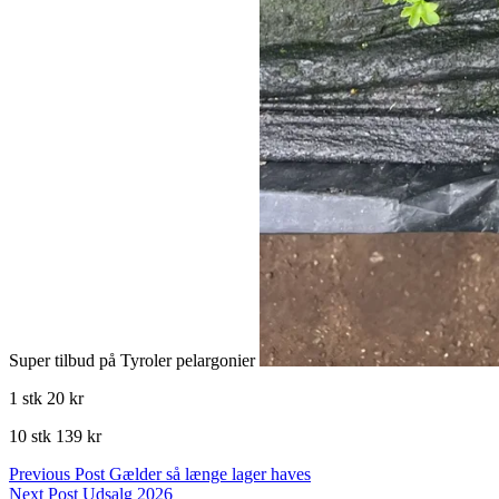
Super tilbud på Tyroler pelargonier
1 stk 20 kr
10 stk 139 kr
Indlægsnavigation
Previous Post
Gælder så længe lager haves
Next Post
Udsalg 2026