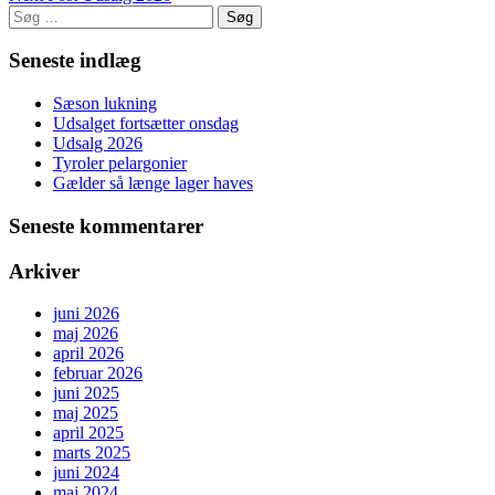
Søg
efter:
Seneste indlæg
Sæson lukning
Udsalget fortsætter onsdag
Udsalg 2026
Tyroler pelargonier
Gælder så længe lager haves
Seneste kommentarer
Arkiver
juni 2026
maj 2026
april 2026
februar 2026
juni 2025
maj 2025
april 2025
marts 2025
juni 2024
maj 2024